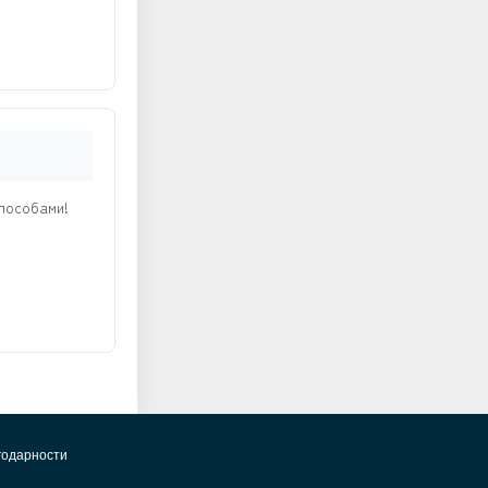
пособами!
годарности