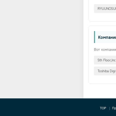
RYUUNOSUK
Компани
Вот компани
5th Floor,Inc
Toshiba Digi
TOP
Пр