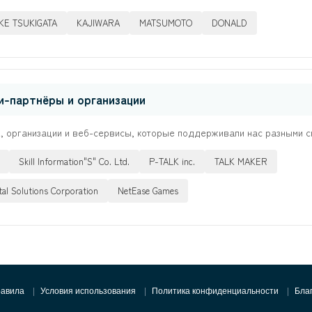
E TSUKIGATA
KAJIWARA
MATSUMOTO
DONALD
и-партнёры и организации
и, организации и веб-сервисы, которые поддерживали нас разными с
Skill Information"S" Co. Ltd.
P-TALK inc.
TALK MAKER
tal Solutions Corporation
NetEase Games
авила
Условия использования
Политика конфиденциальности
Бла