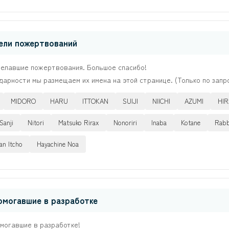
ели пожертвований
делавшие пожертвования. Большое спасибо!
дарности мы размещаем их имена на этой странице. (Только по запр
MIDORO
HARU
ITTOKAN
SUIJI
NIICHI
AZUMI
HIR
Sanji
Nitori
Matsuko Rirax
Nonoriri
Inaba
Kotane
Rabb
an Itcho
Hayachine Noa
омогавшие в разработке
омогавшие в разработке!