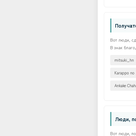
Получат
Вот люди, с
В знак благо
mitsuki_hn
Karappo no 
Ankake Chah
Люди, п
Вот люди, п