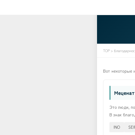
TOP
> Благодарно
Вот некоторые 
Мецена
Это люди, п
В знак благо
INO
SE