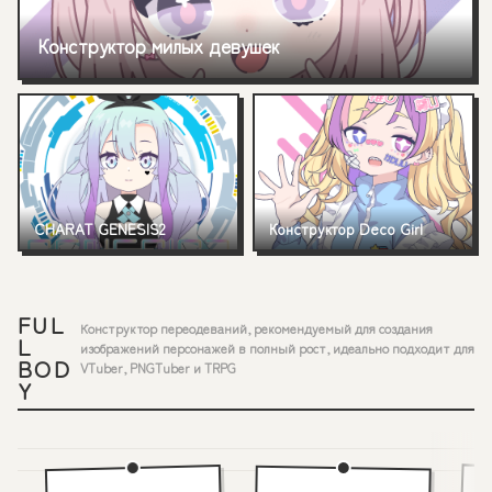
Конструктор милых девушек
Мило или взросло — решать тебе!
CHARAT GENESIS2
Конструктор Deco Girl
Лучший конструктор персонажей в полный рост
Бесконечная милота! Конструк
FUL
Конструктор переодеваний, рекомендуемый для создания
L
изображений персонажей в полный рост, идеально подходит для
BOD
VTuber, PNGTuber и TRPG
Y