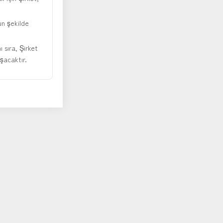
gun şekilde
ı sıra, Şirket
ışacaktır.