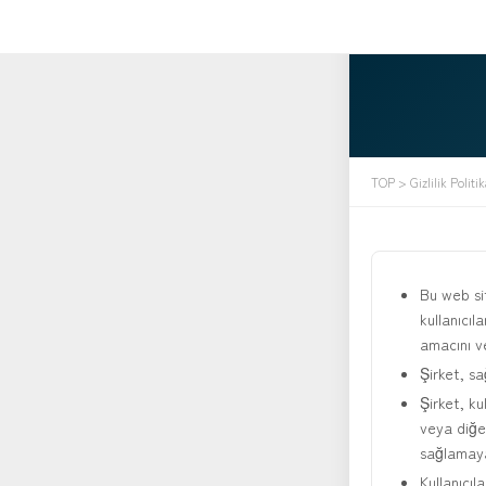
TOP
> Gizlilik Politik
Bu web sit
kullanıcıl
amacını ve
Şirket, sa
Şirket, ku
veya diğer
sağlamaya
Kullanıcıl