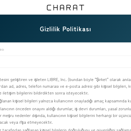
Gizlilik Politikası
ası
esini geliştiren ve işleten LIBRE, Inc. (bundan böyle "Şirket" olarak anıla
ardan ad, adres, telefon numarası ve e-posta adresi gibi kişisel bilgileri, k
 iletişim bilgilerini bildirdikten sonra isteyecektir.
ğlanan kişisel bilgileri yalnızca kullanıcının onayladığı amaç kapsamında ku
llanıcının önceden onayını aldığı durumlar, iş devri durumları, yasal zorunl
 meşru nedenler dışında, kullanıcının kişisel bilgilerini herhangi bir üçünc
cak veya ifşa etmeyecektir.
ar tarafından sağlanan kişisel bilgilerin doğruluğunu ve güvenliğini sağlama