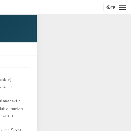
TR
caktır),
ullanım
llanacaktır.
uluk durumları
ü tarafa
k için Şirket,