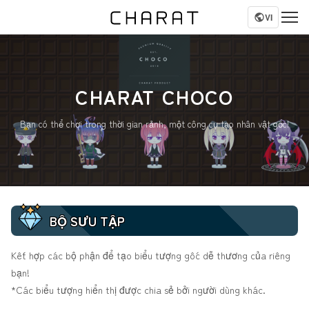
VI
CHARAT CHOCO
Bạn có thể chơi trong thời gian rảnh, một công cụ tạo nhân vật gốc!
BỘ SƯU TẬP
Kết hợp các bộ phận để tạo biểu tượng gốc dễ thương của riêng
bạn!
*Các biểu tượng hiển thị được chia sẻ bởi người dùng khác.