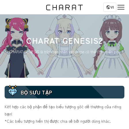
VI
CHARAT GENESIS2
CHARAT GENESIS là trình tạo nhân vật anime có thể chơi miễn phí!
BỘ SƯU TẬP
Kết hợp các bộ phận để tạo biểu tượng gốc dễ thương của riêng
bạn!
*Các biểu tượng hiển thị được chia sẻ bởi người dùng khác.