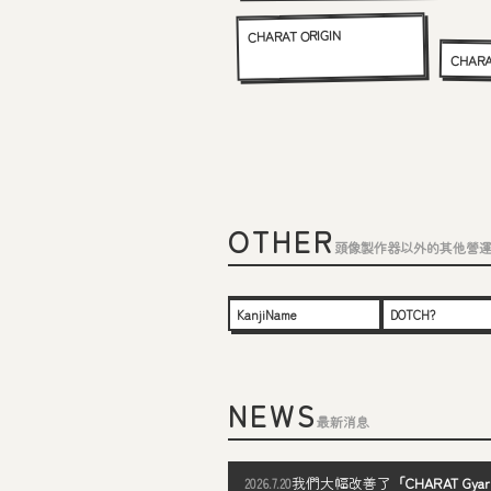
CHARAT ORIGIN
CHARAT元祖，煥然一新！
CHARA
創建
OTHER
頭像製作器以外的其他營
KanjiName
DOTCH?
把你的名字轉換成好看的漢字！
「你喜歡哪個
NEWS
最新消息
我們大幅改善了
「CHARAT Gyar
2026.7.20