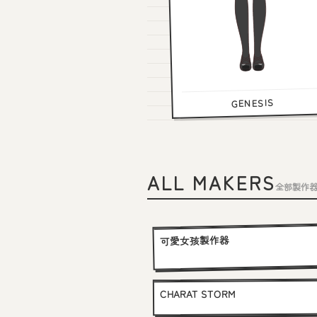
GENESIS
ALL MAKERS
全部製作
可愛女孩製作器
可愛還是成熟，由你來決定！
CHARAT STORM
創建酷炫的Q版角色！