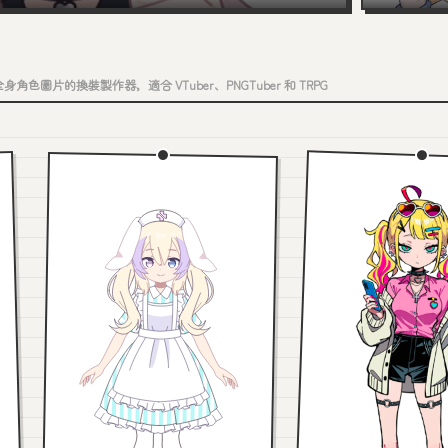
無限可愛！
角色圖片的換裝製作器，適合 VTuber、PNGTuber 和 TRPG