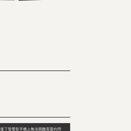
可愛的Q版換裝頭像製作器！
修復了智慧型手機上無法開啟頁面的問