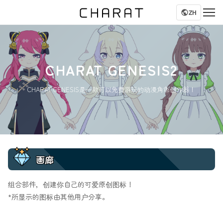
ZH
CHARAT GENESIS2
CHARAT GENESIS是一款可以免费游玩的动漫角色创作器！
画廊
组合部件，创建你自己的可爱原创图标！
*所显示的图标由其他用户分享。