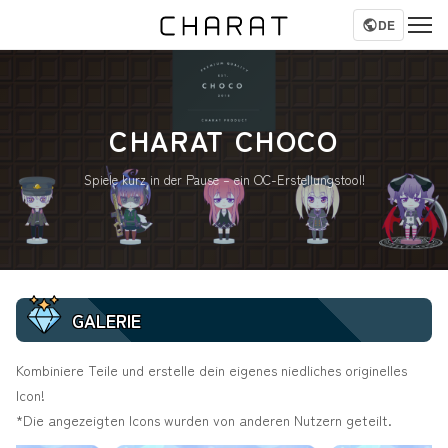
DE
CHARAT CHOCO
Spiele kurz in der Pause – ein OC-Erstellungstool!
GALERIE
Kombiniere Teile und erstelle dein eigenes niedliches originelles
Icon!
*Die angezeigten Icons wurden von anderen Nutzern geteilt.