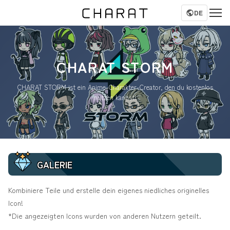
DE
CHARAT STORM
CHARAT STORM ist ein Anime-Charakter-Creator, den du kostenlos
nutzen kannst!
GALERIE
Kombiniere Teile und erstelle dein eigenes niedliches originelles
Icon!
*Die angezeigten Icons wurden von anderen Nutzern geteilt.